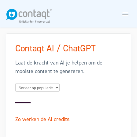
Togg
Navi
Contaqt AI / ChatGPT
Nieuwsbriefmodule
Laat de kracht van AI je helpen om de
Nazorgscan
mooiste content te genereren.
Maak een support ticket aan
Zo werken de AI credits