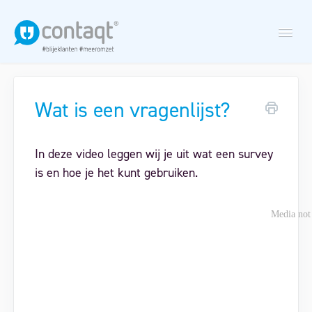
Togg
Navi
Wat is een vragenlijst?
Nieuwsbriefmodule
In deze video leggen wij je uit wat een survey
Nazorgscan
is en hoe je het kunt gebruiken.
Maak een support ticket aan